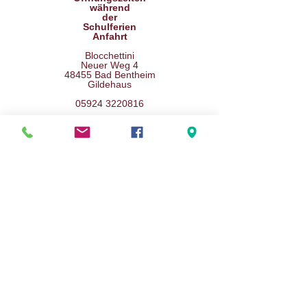
während
der
Schulferien
Anfahrt
Blocchettini
Neuer Weg 4
48455 Bad Bentheim
Gildehaus
05924 3220816
Brauchen Sie Hilfe?
Haben Sie schon unseren FAQ probiert und
sind immer noch nicht fündig geworden?
Dann Kontaktieren Sie uns doch gerne
schriftlich oder auch gerne telefonisch.
Unsere Mitarbeiter stehen Ihnen gerne zur
verfügung.